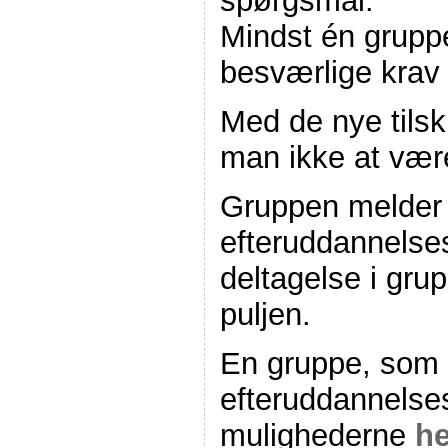
spørgsmål.
Mindst én gruppe
besværlige krav 
Med de nye tils
man ikke at være
Gruppen melder s
efteruddannelses
deltagelse i gr
puljen.
En gruppe, som f
efteruddannelses
mulighederne
he