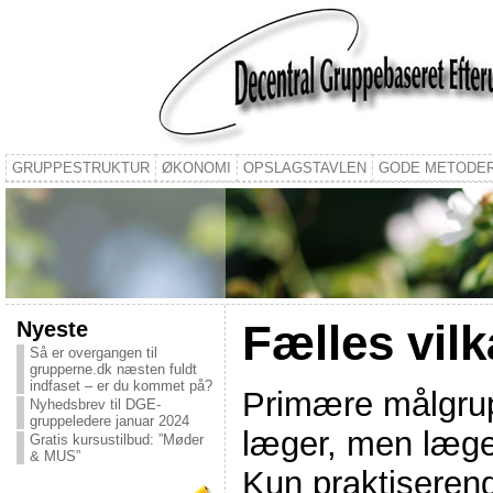
GRUPPESTRUKTUR
ØKONOMI
OPSLAGSTAVLEN
GODE METODE
Nyeste
Fælles vilk
Så er overgangen til
grupperne.dk næsten fuldt
indfaset – er du kommet på?
Primære målgrup
Nyhedsbrev til DGE-
gruppeledere januar 2024
læger, men læger 
Gratis kursustilbud: ”Møder
& MUS”
Kun praktiserend